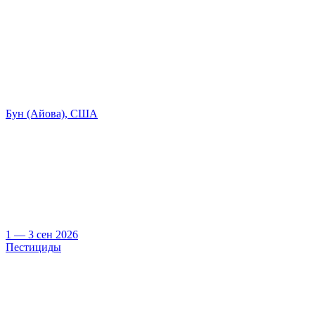
Бун (Айова), США
1 — 3 сен 2026
Пестициды