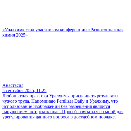
«Уралхим» стал участником конференции «Разнотоннажная
химия 2025»
Анастасия
5 сентября 2025, 11:25
Любопытная практика Уралхим - присваивать результаты
чужого труда. Напоминаю Fertilizer Daily и Уралхиму, что
использование изображений без разрешения является
нарушением авторских прав. Просьба связаться со мной для
урегулирования данного вопроса в досудебном порядке.