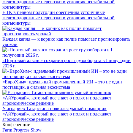
НТК в первом полугодии обеспечила устойчивые
железнодорожные перевозки в условиях нестабильной
конъюнктуры
Каждая капля — к корню: как полив помогает прогнозировать
урожай
«Портовый альянс» сохранил рост грузооборота в I полугодии
2026 г.
«ЕвроХим»: идеальный промышленный ИИ – это не один
поставщик, а сильная экосистема
У аграриев Татарстана появился умный помощник
«АйУрожай», который все знает о полях и подскажет
агрономическое решение
Конференции
Farm Progress Show