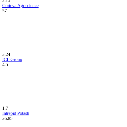
2.15
Corteva Agriscience
57
3.24
ICL Group
4.5
1.7
Intrepid Potash
26.85