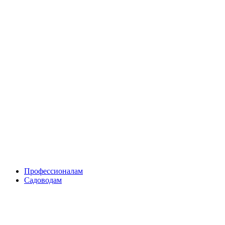
Skip
to
content
Профессионалам
Садоводам