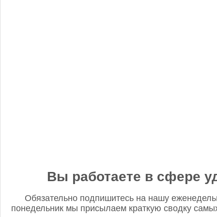
«Когнитив Пилот» представил робота для экспресс-анализа
почвы
Редакция FD
5 сентября 2025, 12:45
Анастасия, добрый день! Фото в материале заменили. В
данном случае изображение было предоставлено
непосредственно ньюсмейкером и не проверялось на предмет
авторского права. Редакция Fertilizer Daily
Вы работаете в сфере у
Обязательно подпишитесь на нашу еженедель
понедельник мы присылаем краткую сводку самых