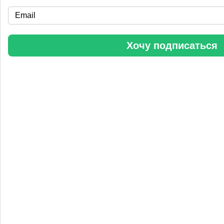
«Уралхим» стал участником конференции «Разнотоннажная
химия 2025»
Хочу подписаться
Анастасия
5 сентября 2025, 11:25
Любопытная практика Уралхим - присваивать результаты
чужого труда. Напоминаю Fertilizer Daily и Уралхиму, что
использование изображений без разрешения является
нарушением авторских прав. Просьба связаться со мной для
урегулирования данного вопроса в досудебном порядке.