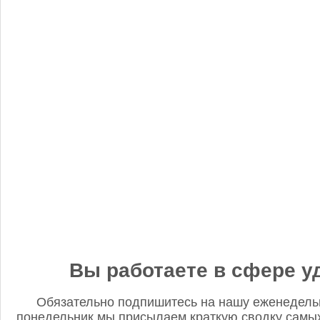
«Когнитив Пилот» представил робота для экспресс-анализа
почвы
Редакция FD
5 сентября 2025, 12:45
Анастасия, добрый день! Фото в материале заменили. В
данном случае изображение было предоставлено
непосредственно ньюсмейкером и не проверялось на предмет
авторского права. Редакция Fertilizer Daily
Вы работаете в сфере у
Обязательно подпишитесь на нашу еженедель
понедельник мы присылаем краткую сводку самых