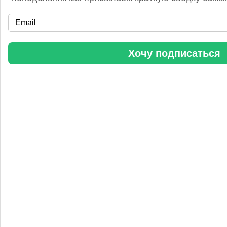
«Уралхим» стал участником конференции «Разнотоннажная
химия 2025»
Хочу подписаться
Анастасия
5 сентября 2025, 11:25
Любопытная практика Уралхим - присваивать результаты
чужого труда. Напоминаю Fertilizer Daily и Уралхиму, что
использование изображений без разрешения является
нарушением авторских прав. Просьба связаться со мной для
урегулирования данного вопроса в досудебном порядке.