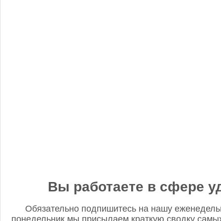
«Когнитив Пилот» представил робота для экспресс-анализа
почвы
Редакция FD
5 сентября 2025, 12:45
Анастасия, добрый день! Фото в материале заменили. В
данном случае изображение было предоставлено
непосредственно ньюсмейкером и не проверялось на предмет
авторского права. Редакция Fertilizer Daily
Вы работаете в сфере у
Обязательно подпишитесь на нашу еженедель
понедельник мы присылаем краткую сводку самых