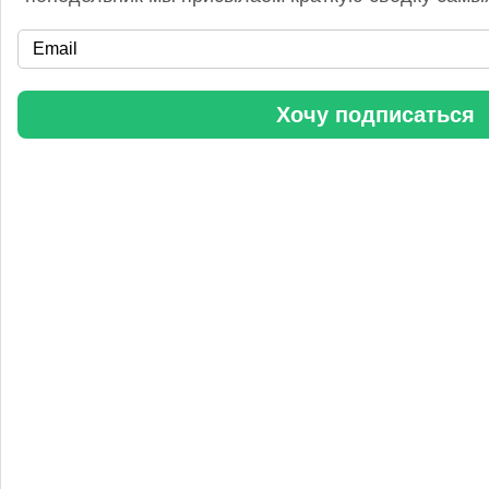
«Уралхим» стал участником конференции «Разнотоннажная
химия 2025»
Хочу подписаться
Анастасия
5 сентября 2025, 11:25
Любопытная практика Уралхим - присваивать результаты
чужого труда. Напоминаю Fertilizer Daily и Уралхиму, что
использование изображений без разрешения является
нарушением авторских прав. Просьба связаться со мной для
урегулирования данного вопроса в досудебном порядке.