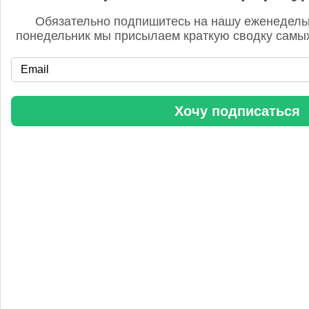
Обязательно подпишитесь на нашу еженедель
понедельник мы присылаем краткую сводку самых
«Уралхим» стал участником конференции «Разнотоннажная
Хочу подписаться
химия 2025»
Анастасия
5 сентября 2025, 11:25
Любопытная практика Уралхим - присваивать результаты
чужого труда. Напоминаю Fertilizer Daily и Уралхиму, что
использование изображений без разрешения является
нарушением авторских прав. Просьба связаться со мной для