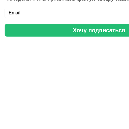
«Уралхим» стал участником конференции «Разнотоннажная
химия 2025»
Хочу подписаться
Анастасия
5 сентября 2025, 11:25
Любопытная практика Уралхим - присваивать результаты
чужого труда. Напоминаю Fertilizer Daily и Уралхиму, что
использование изображений без разрешения является
нарушением авторских прав. Просьба связаться со мной для
урегулирования данного вопроса в досудебном порядке.