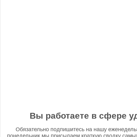
«Когнитив Пилот» представил робота для экспресс-анализа
почвы
Редакция FD
5 сентября 2025, 12:45
Анастасия, добрый день! Фото в материале заменили. В
данном случае изображение было предоставлено
непосредственно ньюсмейкером и не проверялось на предмет
авторского права. Редакция Fertilizer Daily
Вы работаете в сфере у
Обязательно подпишитесь на нашу еженедель
понедельник мы присылаем краткую сводку самых