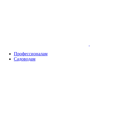
Skip
to
content
Профессионалам
Садоводам