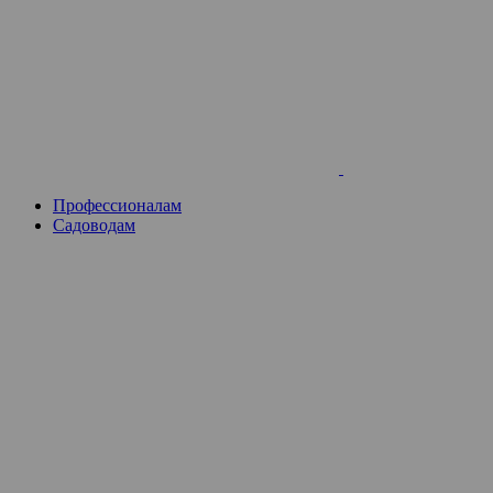
Skip
to
content
Профессионалам
Садоводам