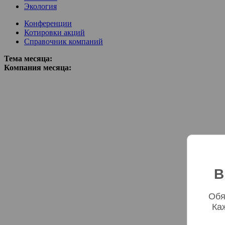
Экология
Конференции
Котировки акций
Справочник компаний
Тема месяца:
Компания месяца:
В
Обя
Ка