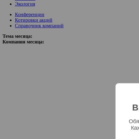
Экология
Конференции
Котировки акций
Справочник компаний
Тема месяца:
Компания месяца:
В
Обя
Ка