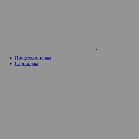
Skip
to
content
Профессионалам
Садоводам