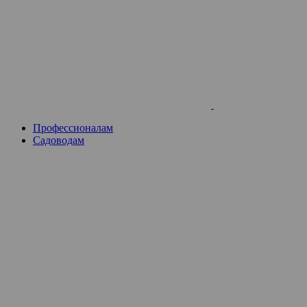
Skip
to
content
Профессионалам
Садоводам