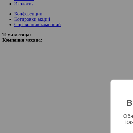
Экология
Конференции
Котировки акций
Справочник компаний
Тема месяца:
Компания месяца:
В
Обя
Ка