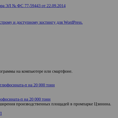
ра ЭЛ № ФС 77-59443 от 22.09.2014
строму и доступному хостингу для WordPress.
рограммы на компьютере или смартфоне.
юфосината-п на 20 000 тонн
асширения производственных площадей в промпарке Цзинина.