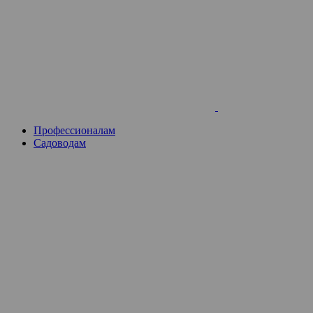
Skip
to
content
Профессионалам
Садоводам