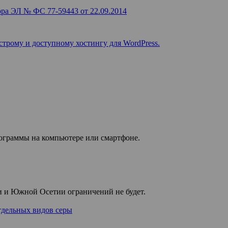
ра ЭЛ № ФС 77-59443 от 22.09.2014
строму и доступному хостингу для WordPress.
рограммы на компьютере или смартфоне.
ии и Южной Осетии ограничений не будет.