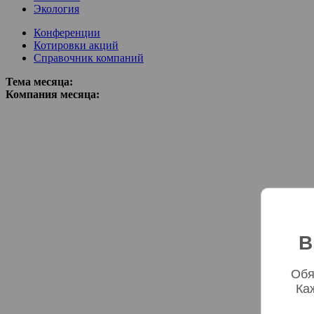
Экология
Конференции
Котировки акций
Справочник компаний
Тема месяца:
Компания месяца:
В
Обя
Ка