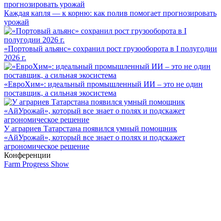
Каждая капля — к корню: как полив помогает прогнозировать
урожай
«Портовый альянс» сохранил рост грузооборота в I полугодии
2026 г.
«ЕвроХим»: идеальный промышленный ИИ – это не один
поставщик, а сильная экосистема
У аграриев Татарстана появился умный помощник
«АйУрожай», который все знает о полях и подскажет
агрономическое решение
Конференции
Farm Progress Show