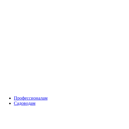
Skip
to
content
Профессионалам
Садоводам