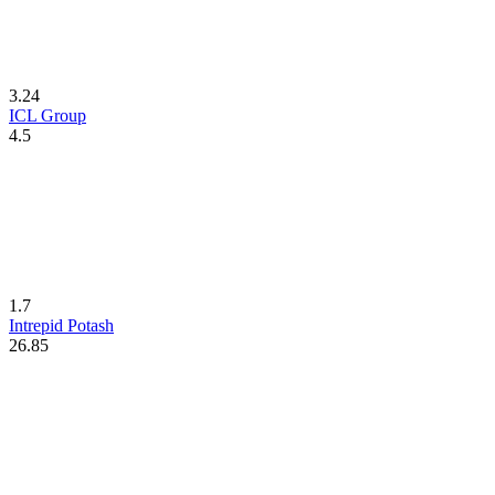
3.24
ICL Group
4.5
1.7
Intrepid Potash
26.85