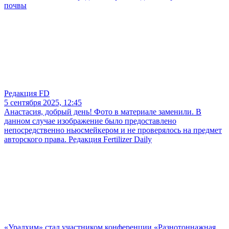
почвы
Редакция FD
5 сентября 2025, 12:45
Анастасия, добрый день! Фото в материале заменили. В
данном случае изображение было предоставлено
непосредственно ньюсмейкером и не проверялось на предмет
авторского права. Редакция Fertilizer Daily
«Уралхим» стал участником конференции «Разнотоннажная