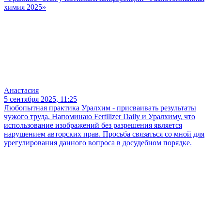
химия 2025»
Анастасия
5 сентября 2025, 11:25
Любопытная практика Уралхим - присваивать результаты
чужого труда. Напоминаю Fertilizer Daily и Уралхиму, что
использование изображений без разрешения является
нарушением авторских прав. Просьба связаться со мной для
урегулирования данного вопроса в досудебном порядке.