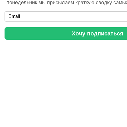
понедельник мы присылаем краткую сводку самых
«Уралхим» стал участником конференции «Разнотоннажная
Хочу подписаться
химия 2025»
Анастасия
5 сентября 2025, 11:25
Любопытная практика Уралхим - присваивать результаты
чужого труда. Напоминаю Fertilizer Daily и Уралхиму, что
использование изображений без разрешения является
нарушением авторских прав. Просьба связаться со мной для
урегулирования данного вопроса в досудебном порядке.