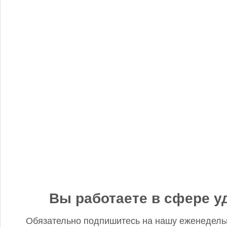
«Когнитив Пилот» представил робота для экспресс-анализа
почвы
Редакция FD
5 сентября 2025, 12:45
Анастасия, добрый день! Фото в материале заменили. В
данном случае изображение было предоставлено
непосредственно ньюсмейкером и не проверялось на предмет
авторского права. Редакция Fertilizer Daily
Вы работаете в сфере у
Обязательно подпишитесь на нашу еженедель