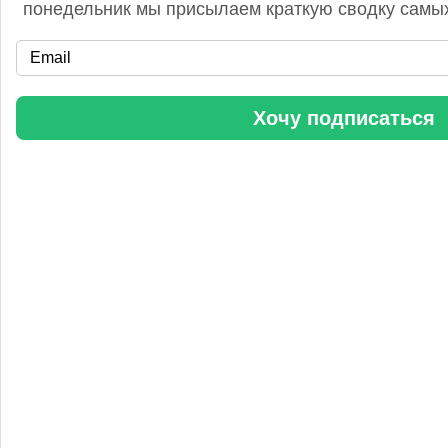
понедельник мы присылаем краткую сводку самых
«Уралхим» стал участником конференции «Разнотоннажная
Хочу подписаться
химия 2025»
Анастасия
5 сентября 2025, 11:25
Любопытная практика Уралхим - присваивать результаты
чужого труда. Напоминаю Fertilizer Daily и Уралхиму, что
использование изображений без разрешения является
нарушением авторских прав. Просьба связаться со мной для
урегулирования данного вопроса в досудебном порядке.