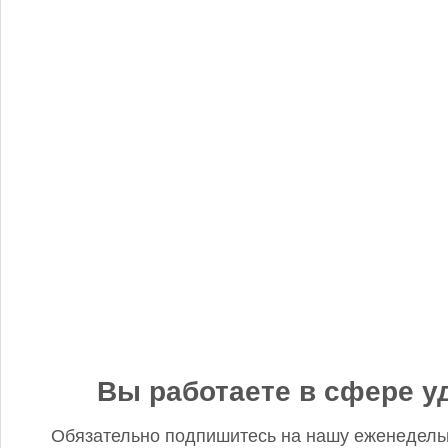
«Когнитив Пилот» представил робота для экспресс-анализа
почвы
Редакция FD
5 сентября 2025, 12:45
Анастасия, добрый день! Фото в материале заменили. В
данном случае изображение было предоставлено
непосредственно ньюсмейкером и не проверялось на предмет
авторского права. Редакция Fertilizer Daily
Вы работаете в сфере у
Обязательно подпишитесь на нашу еженедель