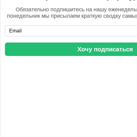
Обязательно подпишитесь на нашу еженедель
понедельник мы присылаем краткую сводку самых
«Уралхим» стал участником конференции «Разнотоннажная
Хочу подписаться
химия 2025»
Анастасия
5 сентября 2025, 11:25
Любопытная практика Уралхим - присваивать результаты
чужого труда. Напоминаю Fertilizer Daily и Уралхиму, что
использование изображений без разрешения является
нарушением авторских прав. Просьба связаться со мной для