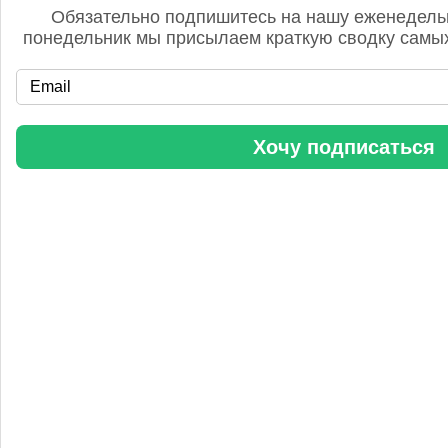
Обязательно подпишитесь на нашу еженедель
понедельник мы присылаем краткую сводку самых
«Уралхим» стал участником конференции «Разнотоннажная
Хочу подписаться
химия 2025»
Анастасия
5 сентября 2025, 11:25
Любопытная практика Уралхим - присваивать результаты
чужого труда. Напоминаю Fertilizer Daily и Уралхиму, что
использование изображений без разрешения является
нарушением авторских прав. Просьба связаться со мной для
урегулирования данного вопроса в досудебном порядке.