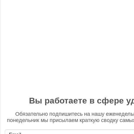
«Когнитив Пилот» представил робота для экспресс-анализа
почвы
Редакция FD
5 сентября 2025, 12:45
Анастасия, добрый день! Фото в материале заменили. В
данном случае изображение было предоставлено
непосредственно ньюсмейкером и не проверялось на предмет
авторского права. Редакция Fertilizer Daily
Вы работаете в сфере у
Обязательно подпишитесь на нашу еженедель
понедельник мы присылаем краткую сводку самых