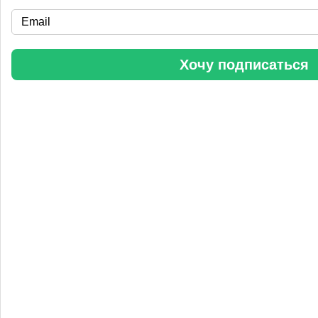
«Уралхим» стал участником конференции «Разнотоннажная
химия 2025»
Хочу подписаться
Анастасия
5 сентября 2025, 11:25
Любопытная практика Уралхим - присваивать результаты
чужого труда. Напоминаю Fertilizer Daily и Уралхиму, что
использование изображений без разрешения является
нарушением авторских прав. Просьба связаться со мной для
урегулирования данного вопроса в досудебном порядке.