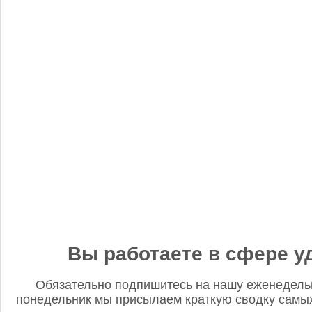
«Когнитив Пилот» представил робота для экспресс-анализа
почвы
Редакция FD
5 сентября 2025, 12:45
Анастасия, добрый день! Фото в материале заменили. В
данном случае изображение было предоставлено
непосредственно ньюсмейкером и не проверялось на предмет
авторского права. Редакция Fertilizer Daily
Вы работаете в сфере у
Обязательно подпишитесь на нашу еженедель
понедельник мы присылаем краткую сводку самых