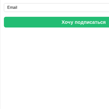
«Уралхим» стал участником конференции «Разнотоннажная
химия 2025»
Хочу подписаться
Анастасия
5 сентября 2025, 11:25
Любопытная практика Уралхим - присваивать результаты
чужого труда. Напоминаю Fertilizer Daily и Уралхиму, что
использование изображений без разрешения является
нарушением авторских прав. Просьба связаться со мной для
урегулирования данного вопроса в досудебном порядке.