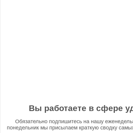
«Когнитив Пилот» представил робота для экспресс-анализа
почвы
Редакция FD
5 сентября 2025, 12:45
Анастасия, добрый день! Фото в материале заменили. В
данном случае изображение было предоставлено
непосредственно ньюсмейкером и не проверялось на предмет
авторского права. Редакция Fertilizer Daily
Вы работаете в сфере у
Обязательно подпишитесь на нашу еженедель
понедельник мы присылаем краткую сводку самых