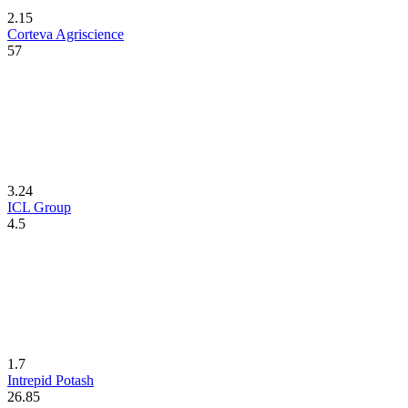
2.15
Corteva Agriscience
57
3.24
ICL Group
4.5
1.7
Intrepid Potash
26.85