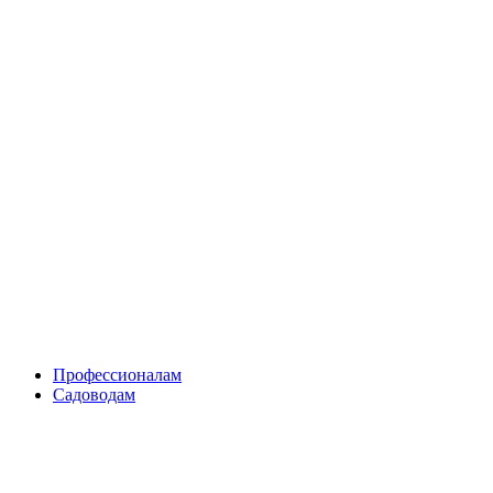
Skip
to
content
Профессионалам
Садоводам