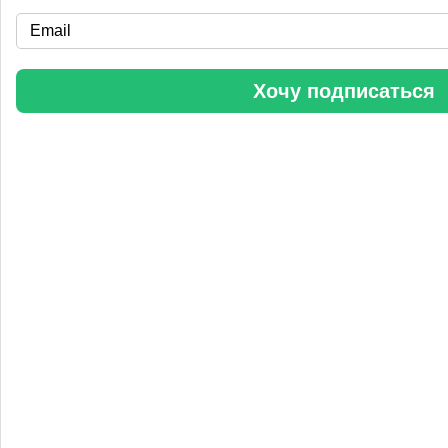
«Уралхим» стал участником конференции «Разнотоннажная
химия 2025»
Хочу подписаться
Анастасия
5 сентября 2025, 11:25
Любопытная практика Уралхим - присваивать результаты
чужого труда. Напоминаю Fertilizer Daily и Уралхиму, что
использование изображений без разрешения является
нарушением авторских прав. Просьба связаться со мной для
урегулирования данного вопроса в досудебном порядке.