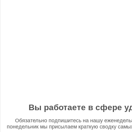
«Когнитив Пилот» представил робота для экспресс-анализа
почвы
Редакция FD
5 сентября 2025, 12:45
Анастасия, добрый день! Фото в материале заменили. В
данном случае изображение было предоставлено
непосредственно ньюсмейкером и не проверялось на предмет
авторского права. Редакция Fertilizer Daily
Вы работаете в сфере у
Обязательно подпишитесь на нашу еженедель
понедельник мы присылаем краткую сводку самых