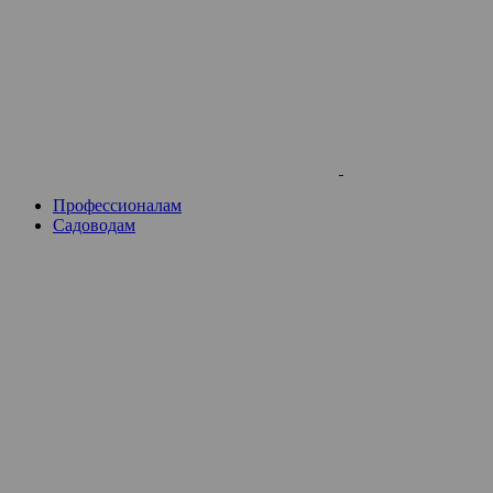
Skip
to
content
Профессионалам
Садоводам