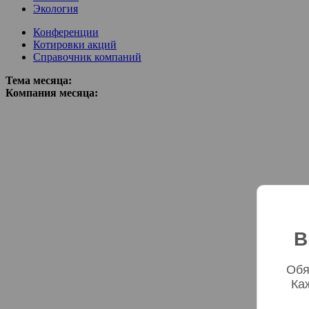
Экология
Конференции
Котировки акций
Справочник компаний
Тема месяца:
Компания месяца:
В
Обя
Ка