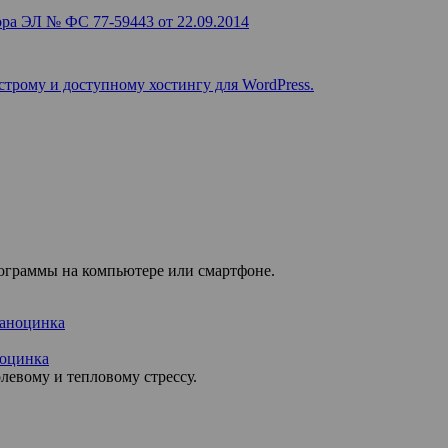
ра ЭЛ № ФС 77-59443 от 22.09.2014
строму и доступному хостингу для WordPress.
рограммы на компьютере или смартфоне.
ноцинка
левому и тепловому стрессу.