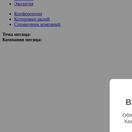
Экология
Конференции
Котировки акций
Справочник компаний
Тема месяца:
Компания месяца:
В
Обя
Ка