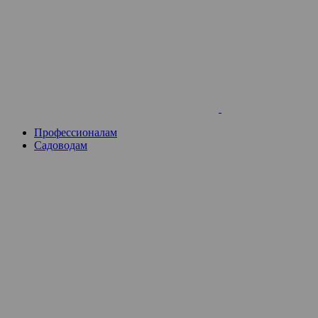
Skip
to
content
Профессионалам
Садоводам