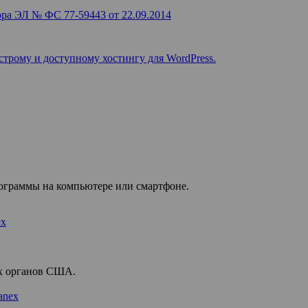
ра ЭЛ № ФС 77-59443 от 22.09.2014
строму и доступному хостингу для WordPress.
рограммы на компьютере или смартфоне.
х органов США.