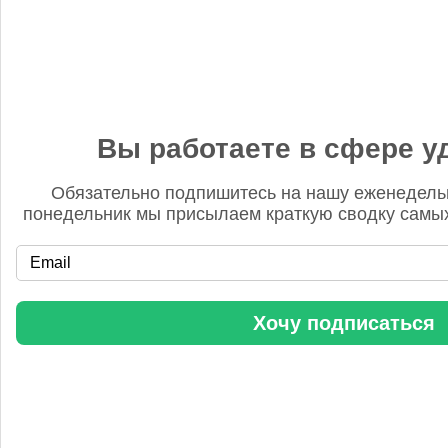
14 января, 16:46
PDP - это не "план развития". Термин "мононапорная"
применительно к технологии азотной кислоты в русском
языке также не используется. В целом перевод оригинальной
статьи слабый.
Вы работаете в сфере у
Обязательно подпишитесь на нашу еженедель
понедельник мы присылаем краткую сводку самых
NEXTCHEM заключила два контракта в Китае
Хочу подписаться
Бгг
14 ноября 2025, 12:25