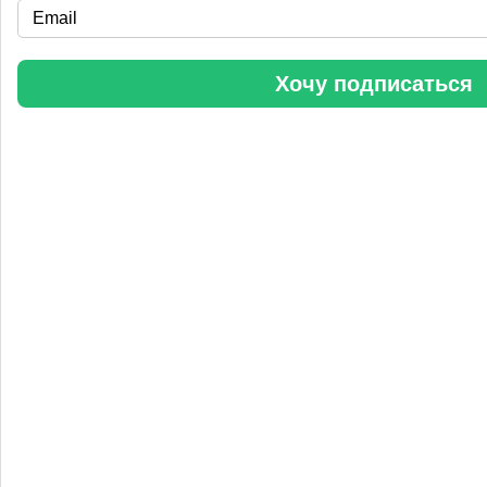
«Уралхим» стал участником конференции «Разнотоннажная
химия 2025»
Хочу подписаться
Анастасия
5 сентября 2025, 11:25
Любопытная практика Уралхим - присваивать результаты
чужого труда. Напоминаю Fertilizer Daily и Уралхиму, что
использование изображений без разрешения является
нарушением авторских прав. Просьба связаться со мной для
урегулирования данного вопроса в досудебном порядке.