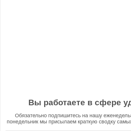
«Когнитив Пилот» представил робота для экспресс-анализа
почвы
Редакция FD
5 сентября 2025, 12:45
Анастасия, добрый день! Фото в материале заменили. В
данном случае изображение было предоставлено
непосредственно ньюсмейкером и не проверялось на предмет
авторского права. Редакция Fertilizer Daily
Вы работаете в сфере у
Обязательно подпишитесь на нашу еженедель
понедельник мы присылаем краткую сводку самых