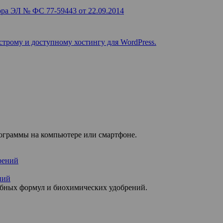
ра ЭЛ № ФС 77-59443 от 22.09.2014
строму и доступному хостингу для WordPress.
рограммы на компьютере или смартфоне.
ний
обных формул и биохимических удобрений.