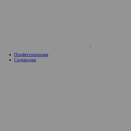
Skip
to
content
Профессионалам
Садоводам