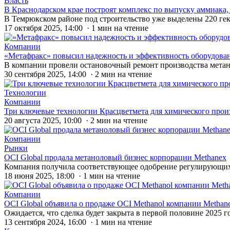
Власть
В Краснодарском крае построят комплекс по выпуску аммиака,
В Темрюкском районе под строительство уже выделены 220 гек
17 октября 2025, 14:00 · 1 мин на чтение
Компании
«Метафракс» повысил надежность и эффективность оборудова
В компании провели остановочный ремонт производства мета
30 сентября 2025, 14:00 · 2 мин на чтение
Технологии
Компании
Три ключевые технологии Красцветмета для химического про
20 августа 2025, 10:00 · 2 мин на чтение
Компании
Рынки
OCI Global продала метаноловый бизнес корпорации Methanex
Компания получила соответствующее одобрение регулирующи
18 июня 2025, 18:00 · 1 мин на чтение
Компании
OCI Global объявила о продаже OCI Methanol компании Methan
Ожидается, что сделка будет закрыта в первой половине 2025 г
13 сентября 2024, 16:00 · 1 мин на чтение