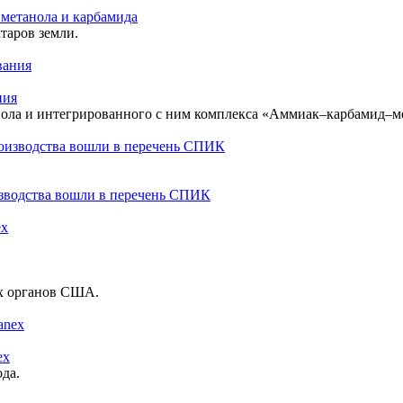
 метанола и карбамида
таров земли.
ния
нола и интегрированного с ним комплекса «Аммиак–карбамид–м
изводства вошли в перечень СПИК
х органов США.
ex
ода.