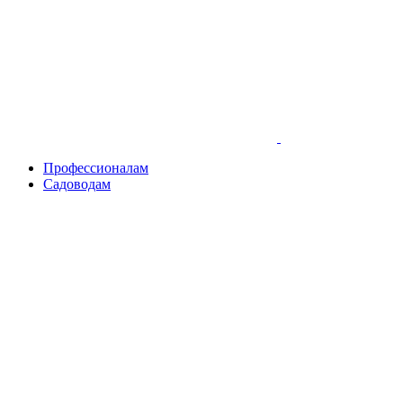
Skip
to
content
Профессионалам
Садоводам