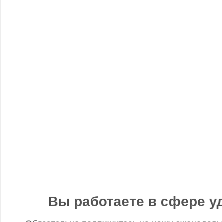
«Когнитив Пилот» представил робота для экспресс-анализа
почвы
Редакция FD
5 сентября 2025, 12:45
Анастасия, добрый день! Фото в материале заменили. В
данном случае изображение было предоставлено
непосредственно ньюсмейкером и не проверялось на предмет
авторского права. Редакция Fertilizer Daily
Вы работаете в сфере у