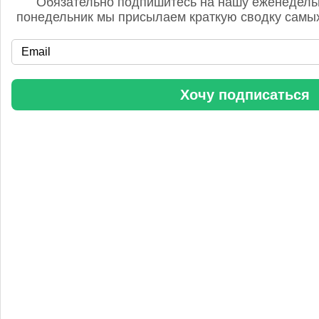
Обязательно подпишитесь на нашу еженедель
понедельник мы присылаем краткую сводку самых
«Уралхим» стал участником конференции «Разнотоннажная
Хочу подписаться
химия 2025»
Анастасия
5 сентября 2025, 11:25
Любопытная практика Уралхим - присваивать результаты
чужого труда. Напоминаю Fertilizer Daily и Уралхиму, что
использование изображений без разрешения является
нарушением авторских прав. Просьба связаться со мной для
урегулирования данного вопроса в досудебном порядке.