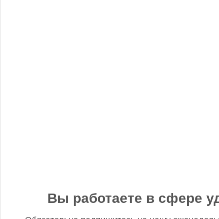
«Когнитив Пилот» представил робота для экспресс-анализа
почвы
Редакция FD
5 сентября 2025, 12:45
Анастасия, добрый день! Фото в материале заменили. В
данном случае изображение было предоставлено
непосредственно ньюсмейкером и не проверялось на предмет
авторского права. Редакция Fertilizer Daily
Вы работаете в сфере у