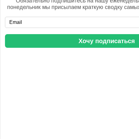
Обязательно подпишитесь на нашу еженедель
понедельник мы присылаем краткую сводку самых
«Уралхим» стал участником конференции «Разнотоннажная
Хочу подписаться
химия 2025»
Анастасия
5 сентября 2025, 11:25
Любопытная практика Уралхим - присваивать результаты
чужого труда. Напоминаю Fertilizer Daily и Уралхиму, что
использование изображений без разрешения является
нарушением авторских прав. Просьба связаться со мной для
урегулирования данного вопроса в досудебном порядке.