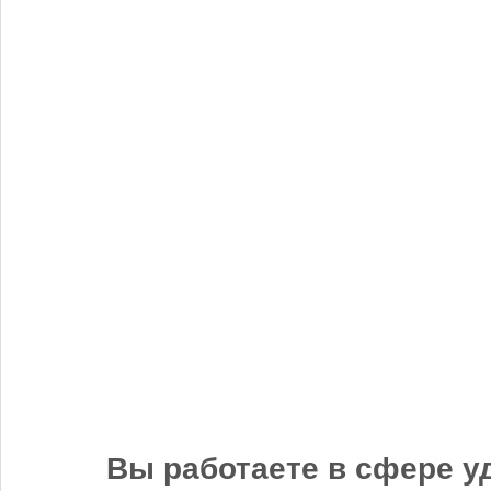
Бгг
14 ноября 2025, 12:25
Удобрять надо ВСЮ землю. Иначе хрен что вырастет.
Доэкономитесь, иккономисты.
«Когнитив Пилот» представил робота для экспресс-анализа
почвы
Вы работаете в сфере у