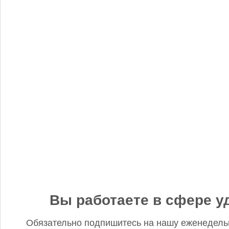
«Когнитив Пилот» представил робота для экспресс-анализа
почвы
Редакция FD
5 сентября 2025, 12:45
Анастасия, добрый день! Фото в материале заменили. В
данном случае изображение было предоставлено
непосредственно ньюсмейкером и не проверялось на предмет
авторского права. Редакция Fertilizer Daily
Вы работаете в сфере у
Обязательно подпишитесь на нашу еженедель