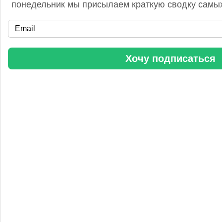
понедельник мы присылаем краткую сводку самых
«Уралхим» стал участником конференции «Разнотоннажная
Хочу подписаться
химия 2025»
Анастасия
5 сентября 2025, 11:25
Любопытная практика Уралхим - присваивать результаты
чужого труда. Напоминаю Fertilizer Daily и Уралхиму, что
использование изображений без разрешения является
нарушением авторских прав. Просьба связаться со мной для
урегулирования данного вопроса в досудебном порядке.