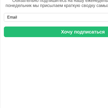
Обязательно подпишитесь на нашу еженедель
понедельник мы присылаем краткую сводку самых
«Уралхим» стал участником конференции «Разнотоннажная
Хочу подписаться
химия 2025»
Анастасия
5 сентября 2025, 11:25
Любопытная практика Уралхим - присваивать результаты
чужого труда. Напоминаю Fertilizer Daily и Уралхиму, что
использование изображений без разрешения является
нарушением авторских прав. Просьба связаться со мной для
урегулирования данного вопроса в досудебном порядке.