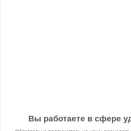
«Когнитив Пилот» представил робота для экспресс-анализа
почвы
Редакция FD
5 сентября 2025, 12:45
Анастасия, добрый день! Фото в материале заменили. В
данном случае изображение было предоставлено
непосредственно ньюсмейкером и не проверялось на предмет
авторского права. Редакция Fertilizer Daily
Вы работаете в сфере у