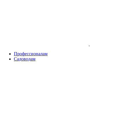
Skip
to
content
Профессионалам
Садоводам