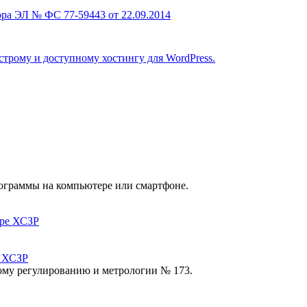
ра ЭЛ № ФС 77-59443 от 22.09.2014
строму и доступному хостингу для WordPress.
рограммы на компьютере или смартфоне.
е ХСЗР
ому регулированию и метрологии № 173.