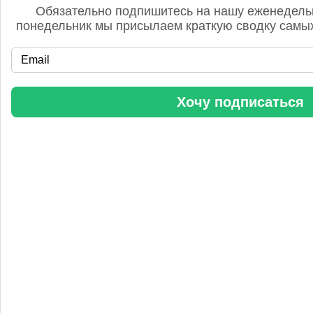
Обязательно подпишитесь на нашу еженедель
понедельник мы присылаем краткую сводку самых
«Уралхим» стал участником конференции «Разнотоннажная
Хочу подписаться
химия 2025»
Анастасия
5 сентября 2025, 11:25
Любопытная практика Уралхим - присваивать результаты
чужого труда. Напоминаю Fertilizer Daily и Уралхиму, что
использование изображений без разрешения является
нарушением авторских прав. Просьба связаться со мной для
урегулирования данного вопроса в досудебном порядке.