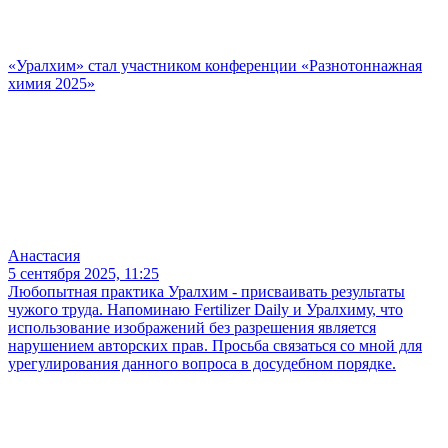
«Уралхим» стал участником конференции «Разнотоннажная
химия 2025»
Анастасия
5 сентября 2025, 11:25
Любопытная практика Уралхим - присваивать результаты
чужого труда. Напоминаю Fertilizer Daily и Уралхиму, что
использование изображений без разрешения является
нарушением авторских прав. Просьба связаться со мной для
урегулирования данного вопроса в досудебном порядке.