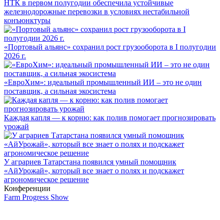
НТК в первом полугодии обеспечила устойчивые
железнодорожные перевозки в условиях нестабильной
конъюнктуры
«Портовый альянс» сохранил рост грузооборота в I полугодии
2026 г.
«ЕвроХим»: идеальный промышленный ИИ – это не один
поставщик, а сильная экосистема
Каждая капля — к корню: как полив помогает прогнозировать
урожай
У аграриев Татарстана появился умный помощник
«АйУрожай», который все знает о полях и подскажет
агрономическое решение
Конференции
Farm Progress Show