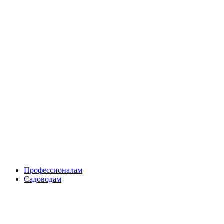
Skip
to
content
Профессионалам
Садоводам