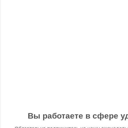
«Когнитив Пилот» представил робота для экспресс-анализа
почвы
Редакция FD
5 сентября 2025, 12:45
Анастасия, добрый день! Фото в материале заменили. В
данном случае изображение было предоставлено
непосредственно ньюсмейкером и не проверялось на предмет
авторского права. Редакция Fertilizer Daily
Вы работаете в сфере у