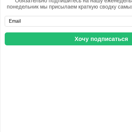
Обязательно подпишитесь на нашу еженедель
понедельник мы присылаем краткую сводку самых
«Уралхим» стал участником конференции «Разнотоннажная
Хочу подписаться
химия 2025»
Анастасия
5 сентября 2025, 11:25
Любопытная практика Уралхим - присваивать результаты
чужого труда. Напоминаю Fertilizer Daily и Уралхиму, что
использование изображений без разрешения является
нарушением авторских прав. Просьба связаться со мной для
урегулирования данного вопроса в досудебном порядке.