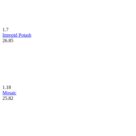
1.7
Intrepid Potash
26.85
1.18
Mosaic
25.82