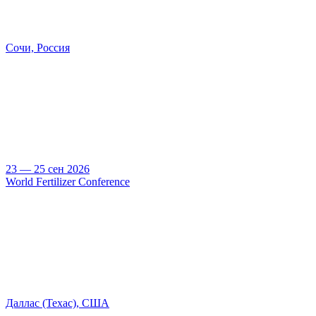
Сочи, Россия
23 — 25 сен 2026
World Fertilizer Conference
Даллас (Техас), США