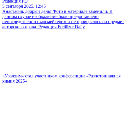
Редакция FD
5 сентября 2025, 12:45
Анастасия, добрый день! Фото в материале заменили. В
данном случае изображение было предоставлено
непосредственно ньюсмейкером и не проверялось на предмет
авторского права. Редакция Fertilizer Daily
«Уралхим» стал участником конференции «Разнотоннажная
химия 2025»