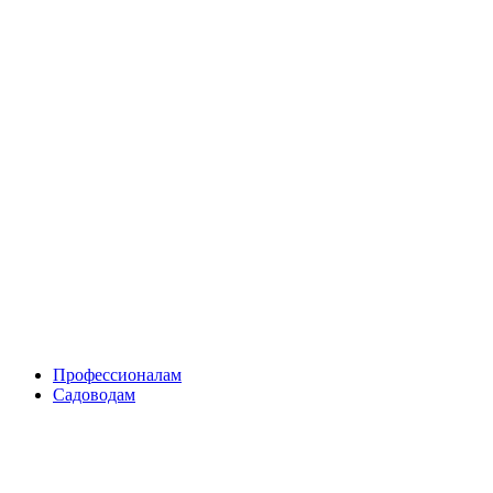
Skip
to
content
Профессионалам
Садоводам