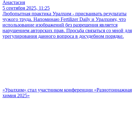
Анастасия
5 сентября 2025, 11:25
Любопытная практика Уралхим - присваивать результаты
чужого труда. Напоминаю Fertilizer Daily и Уралхиму, что
использование изображений без разрешения является
нарушением авторских прав. Просьба связаться со мной для
урегулирования данного вопроса в досудебном порядке.
«Уралхим» стал участником конференции «Разнотоннажная
химия 2025»