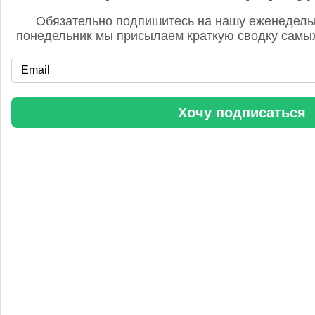
Обязательно подпишитесь на нашу еженедель
понедельник мы присылаем краткую сводку самых
«Уралхим» стал участником конференции «Разнотоннажная
Хочу подписаться
химия 2025»
Анастасия
5 сентября 2025, 11:25
Любопытная практика Уралхим - присваивать результаты
чужого труда. Напоминаю Fertilizer Daily и Уралхиму, что
использование изображений без разрешения является
нарушением авторских прав. Просьба связаться со мной для