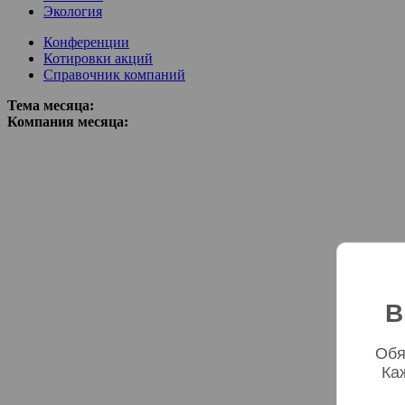
Экология
Конференции
Котировки акций
Справочник компаний
Тема месяца:
Компания месяца:
В
Обя
Ка