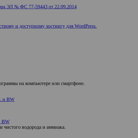
ра ЭЛ № ФС 77-59443 от 22.09.2014
строму и доступному хостингу для WordPress.
рограммы на компьютере или смартфоне.
 и BW
и чистого водорода и аммиака.