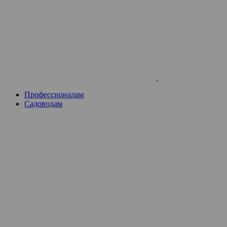
Skip
to
content
Профессионалам
Садоводам