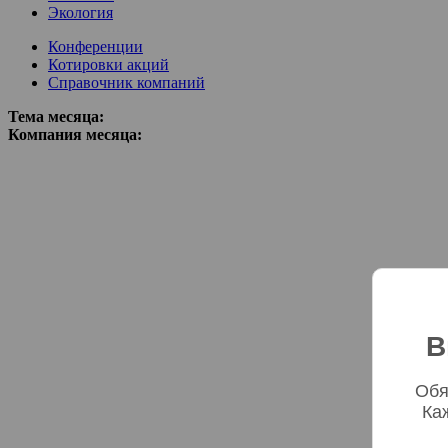
Экология
Конференции
Котировки акций
Справочник компаний
Тема месяца:
Компания месяца:
В
Обя
Ка