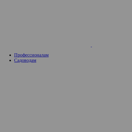
Skip
to
content
Профессионалам
Садоводам