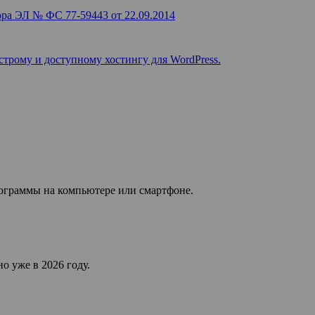
ра ЭЛ № ФС 77-59443 от 22.09.2014
строму и доступному хостингу для WordPress.
рограммы на компьютере или смартфоне.
о уже в 2026 году.