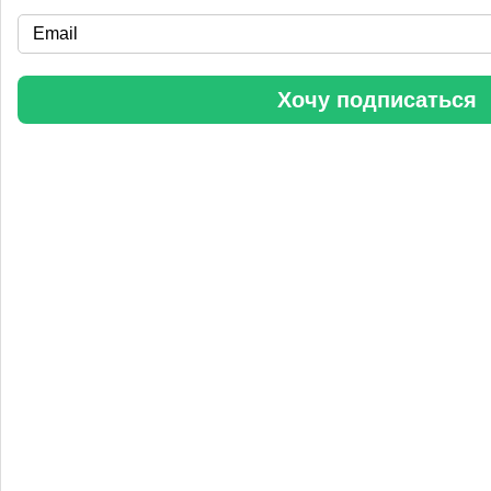
«Уралхим» стал участником конференции «Разнотоннажная
химия 2025»
Хочу подписаться
Анастасия
5 сентября 2025, 11:25
Любопытная практика Уралхим - присваивать результаты
чужого труда. Напоминаю Fertilizer Daily и Уралхиму, что
использование изображений без разрешения является
нарушением авторских прав. Просьба связаться со мной для
урегулирования данного вопроса в досудебном порядке.