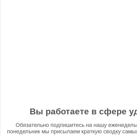
«Когнитив Пилот» представил робота для экспресс-анализа
почвы
Редакция FD
5 сентября 2025, 12:45
Анастасия, добрый день! Фото в материале заменили. В
данном случае изображение было предоставлено
непосредственно ньюсмейкером и не проверялось на предмет
авторского права. Редакция Fertilizer Daily
Вы работаете в сфере у
Обязательно подпишитесь на нашу еженедель
понедельник мы присылаем краткую сводку самых