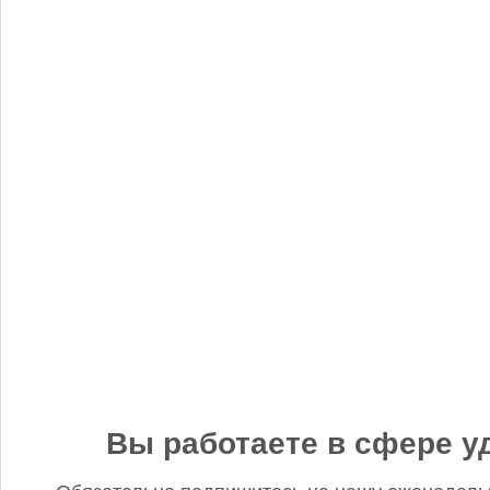
«Когнитив Пилот» представил робота для экспресс-анализа
почвы
Редакция FD
5 сентября 2025, 12:45
Анастасия, добрый день! Фото в материале заменили. В
данном случае изображение было предоставлено
непосредственно ньюсмейкером и не проверялось на предмет
авторского права. Редакция Fertilizer Daily
Вы работаете в сфере у