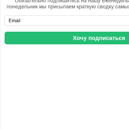
Обязательно подпишитесь на нашу еженедель
понедельник мы присылаем краткую сводку самых
«Уралхим» стал участником конференции «Разнотоннажная
Хочу подписаться
химия 2025»
Анастасия
5 сентября 2025, 11:25
Любопытная практика Уралхим - присваивать результаты
чужого труда. Напоминаю Fertilizer Daily и Уралхиму, что
использование изображений без разрешения является
нарушением авторских прав. Просьба связаться со мной для
урегулирования данного вопроса в досудебном порядке.