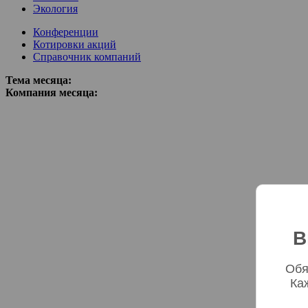
Экология
Конференции
Котировки акций
Справочник компаний
Тема месяца:
Компания месяца:
В
Обя
Ка