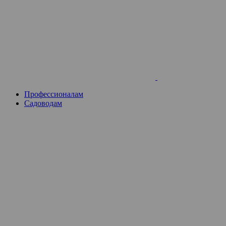
Skip
to
content
Профессионалам
Садоводам