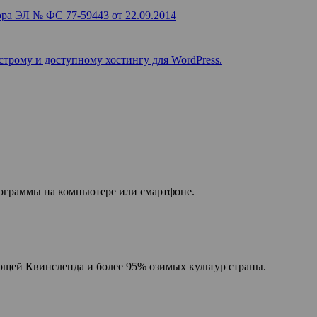
ра ЭЛ № ФС 77-59443 от 22.09.2014
строму и доступному хостингу для WordPress.
рограммы на компьютере или смартфоне.
ощей Квинсленда и более 95% озимых культур страны.