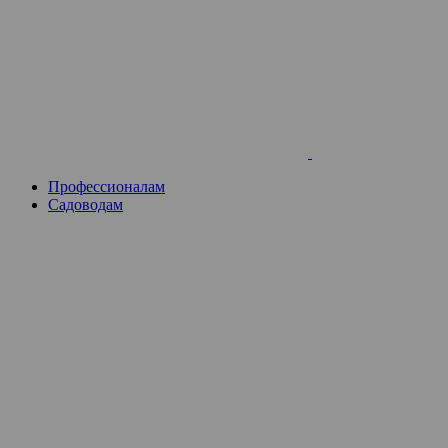
Skip
to
content
Профессионалам
Садоводам