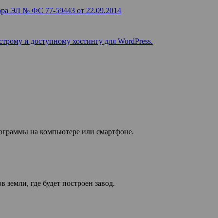
ра ЭЛ № ФС 77-59443 от 22.09.2014
строму и доступному хостингу для WordPress.
рограммы на компьютере или смартфоне.
 земли, где будет построен завод.