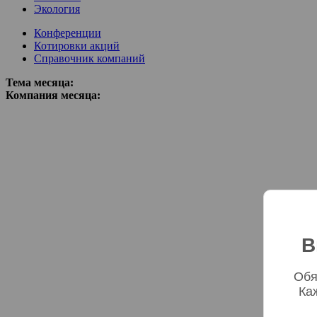
Экология
Конференции
Котировки акций
Справочник компаний
Тема месяца:
Компания месяца:
В
Обя
Ка