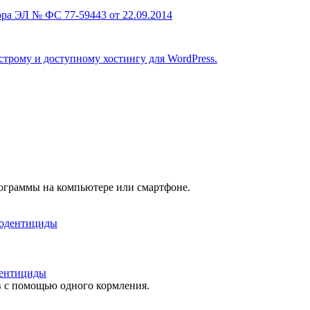
ра ЭЛ № ФС 77-59443 от 22.09.2014
строму и доступному хостингу для WordPress.
рограммы на компьютере или смартфоне.
дентициды
в с помощью одного кормления.