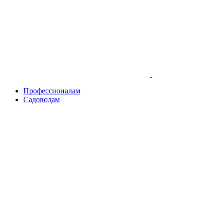
Skip
to
content
Профессионалам
Садоводам