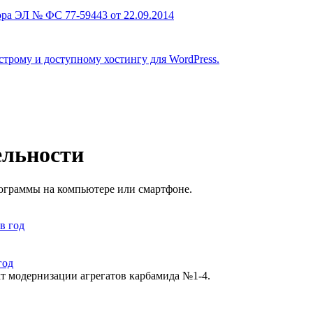
ра ЭЛ № ФС 77-59443 от 22.09.2014
строму и доступному хостингу для WordPress.
ельности
рограммы на компьютере или смартфоне.
год
кт модернизации агрегатов карбамида №1-4.