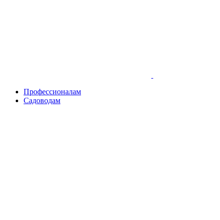
Skip
to
content
Профессионалам
Садоводам