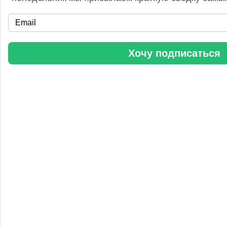
«Уралхим» стал участником конференции «Разнотоннажная
химия 2025»
Хочу подписаться
Анастасия
5 сентября 2025, 11:25
Любопытная практика Уралхим - присваивать результаты
чужого труда. Напоминаю Fertilizer Daily и Уралхиму, что
использование изображений без разрешения является
нарушением авторских прав. Просьба связаться со мной для
урегулирования данного вопроса в досудебном порядке.