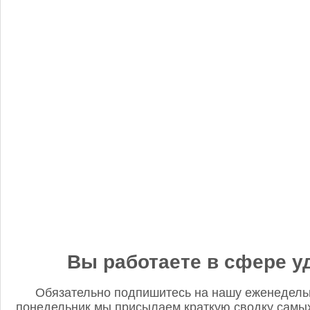
«Когнитив Пилот» представил робота для экспресс-анализа
почвы
Редакция FD
5 сентября 2025, 12:45
Анастасия, добрый день! Фото в материале заменили. В
данном случае изображение было предоставлено
непосредственно ньюсмейкером и не проверялось на предмет
авторского права. Редакция Fertilizer Daily
Вы работаете в сфере у
Обязательно подпишитесь на нашу еженедель
понедельник мы присылаем краткую сводку самых