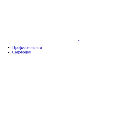
Skip
to
content
Профессионалам
Садоводам