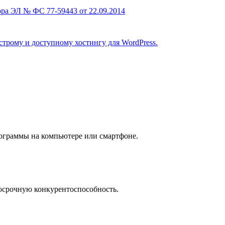
ра ЭЛ № ФС 77-59443 от 22.09.2014
строму и доступному хостингу для WordPress.
рограммы на компьютере или смартфоне.
осрочную конкурентоспособность.