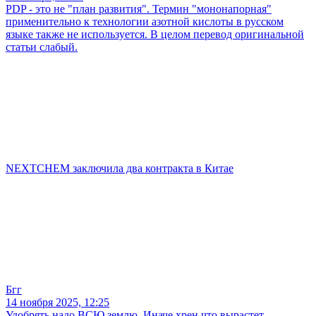
PDP - это не "план развития". Термин "мононапорная"
применительно к технологии азотной кислоты в русском
языке также не используется. В целом перевод оригинальной
статьи слабый.
NEXTCHEM заключила два контракта в Китае
Бгг
14 ноября 2025, 12:25
Удобрять надо ВСЮ землю. Иначе хрен что вырастет.