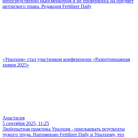
непосредственно ньюсмейкером и не проверялось на предмет
авторского права. Редакция Fertilizer Daily
«Уралхим» стал участником конференции «Разнотоннажная
химия 2025»
Анастасия
5 сентября 2025, 11:25
Любопытная практика Уралхим - присваивать результаты
чужого труда. Напоминаю Fertilizer Daily и Уралхиму, что