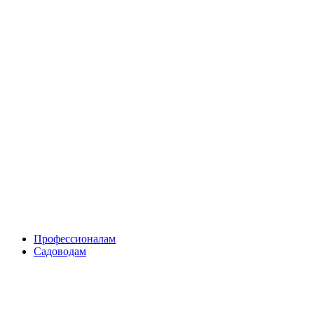
Skip
to
content
Профессионалам
Садоводам