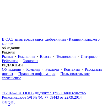
В ОАЭ заинтересовались удобрениями «Калининградского
калия»
об издании
Разделы
Рынки
·
Компании
·
Власть
·
Технологии
·
Интервью
·
Рейтинги
·
Экология
РЕДАКЦИЯ
Об издании
·
Команда
·
Реклама
·
Контакты
·
Рассказать
инсайт
·
Правовая информация
·
Пользовательское
соглашение
© 2014-2026 ООО «Диджитал Три» Свидетельство
Роскомнадзора ЭЛ № ФС 77-59443 от 22.09.2014