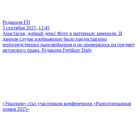
Редакция FD
5 сентября 2025, 12:45
Анастасия, добрый день! Фото в материале заменили. В
данном случае изображение было предоставлено
непосредственно ньюсмейкером и не проверялось на предмет
авторского права. Редакция Fertilizer Daily
«Уралхим» стал участником конференции «Разнотоннажная
химия 2025»