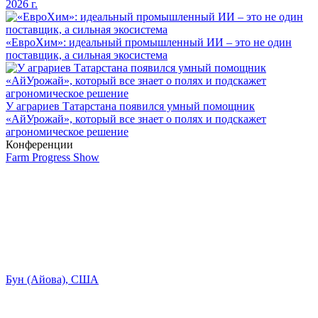
2026 г.
«ЕвроХим»: идеальный промышленный ИИ – это не один
поставщик, а сильная экосистема
У аграриев Татарстана появился умный помощник
«АйУрожай», который все знает о полях и подскажет
агрономическое решение
Конференции
Farm Progress Show
Бун (Айова), США