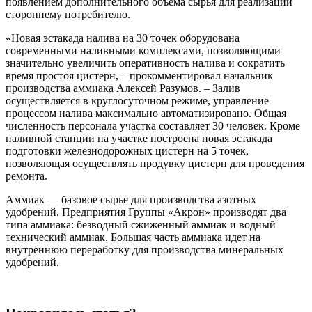
появлением дополнительного объема сырья для реализации
стороннему потребителю.
«Новая эстакада налива на 30 точек оборудована
современными наливными комплексами, позволяющими
значительно увеличить оперативность налива и сократить
время простоя цистерн, – прокомментировал начальник
производства аммиака Алексей Разумов. – Залив
осуществляется в круглосуточном режиме, управление
процессом налива максимально автоматизировано. Общая
численность персонала участка составляет 30 человек. Кроме
наливной станции на участке построена новая эстакада
подготовки железнодорожных цистерн на 5 точек,
позволяющая осуществлять продувку цистерн для проведения
ремонта.
Аммиак — базовое сырье для производства азотных
удобрений. Предприятия Группы «Акрон» производят два
типа аммиака: безводный сжиженный аммиак и водный
технический аммиак. Большая часть аммиака идет на
внутреннюю переработку для производства минеральных
удобрений.