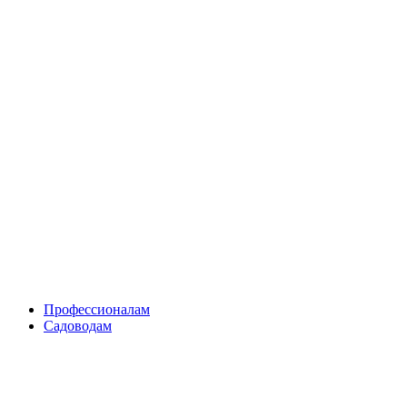
Skip
to
content
Профессионалам
Садоводам