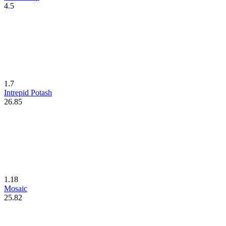
4.5
1.7
Intrepid Potash
26.85
1.18
Mosaic
25.82